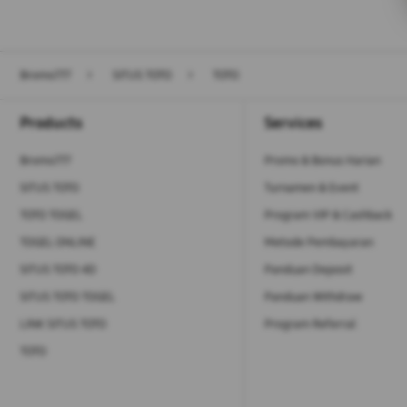
Bromo777
>
SITUS TOTO
>
TOTO
Footer Navigation
Products
Services
Bromo777
Promo & Bonus Harian
SITUS TOTO
Turnamen & Event
TOTO TOGEL
Program VIP & Cashback
TOGEL ONLINE
Metode Pembayaran
SITUS TOTO 4D
Panduan Deposit
SITUS TOTO TOGEL
Panduan Withdraw
LINK SITUS TOTO
Program Referral
TOTO